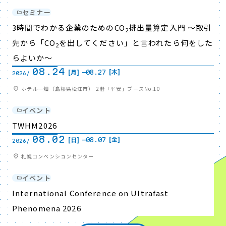
セミナー
3時間でわかる企業のためのCO
排出量算定入門 ～取引
2
先から「CO
を出してください」と言われたら何をした
2
らよいか～
08.24
[木]
[月]
-
08.27
2026/
ホテル一畑（島根県松江市） 2階「平安」ブースNo.10
イベント
TWHM2026
08.02
[金]
[日]
-
08.07
2026/
札幌コンベンションセンター
イベント
International Conference on Ultrafast
Phenomena 2026