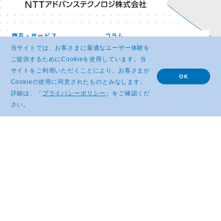
商品・サービス
コラム
トピックス
イベント・セミナー
当サイトでは、お客さまに最適なユーザー体験を
お問い合わせ
企業情報
ご提供するためにCookieを使用しています。当
採用情報
サイトマップ
サイトをご利用いただくことにより、お客さまが
OK
Cookieの使用に同意されたものとみなします。
詳細は、「
プライバシーポリシー
」をご確認くだ
先端技術商品紹介サイト
English Site
さい。
中文网站
プライバシーポリシー
著作権及びリンクの取り扱い
セキュリティポリシー
NTTグループ情報セキュリティポリ
シー
© NTT ADVANCED TECHNOLOGY CORPORATION