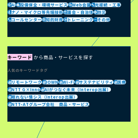
AI
設備保全・環境サービス
Web会議
光接続・工事
ナノ・マイクロ等先端技術
議会・自治体
防災
コールセンター
知的財産
トレーニング
その他
キーワード
から商品・サービスを探す
人気のキーワードタグ
リモートワーク
IOWN
Wi-Fi
サステナビリティ
医療
NTT G×Inno
AIがつなぐ未来（Interop出展）
眠れない情シス（Interop出展）
NTT-ATグループ会社 商品・サービス