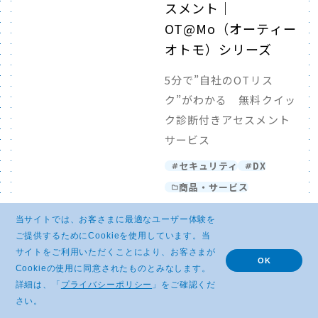
スメント｜
OT@Mo（オーティー
オトモ）シリーズ
5分で”自社のOTリス
ク”がわかる 無料クイッ
ク診断付きアセスメント
サービス
セキュリティ
DX
商品・サービス
ICT-24セキュリティ
当サイトでは、お客さまに最適なユーザー体験を
オペレーションサービ
ご提供するためにCookieを使用しています。当
ス（ICT-24SOC）
サイトをご利用いただくことにより、お客さまが
OK
Cookieの使用に同意されたものとみなします。
ICT-24セキュリティオペ
詳細は、「
プライバシーポリシー
」をご確認くだ
さい。
レーションサービス