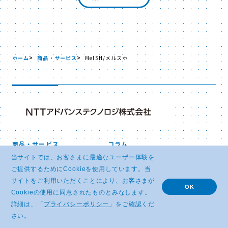
ホーム
商品・サービス
MelSH/メルスホ
商品・サービス
コラム
トピックス
イベント・セミナー
当サイトでは、お客さまに最適なユーザー体験を
お問い合わせ
企業情報
ご提供するためにCookieを使用しています。当
採用情報
サイトマップ
サイトをご利用いただくことにより、お客さまが
OK
Cookieの使用に同意されたものとみなします。
詳細は、「
プライバシーポリシー
」をご確認くだ
先端技術商品紹介サイト
English Site
さい。
中文网站