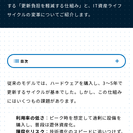
する「更新負担を軽減する仕組み」と、IT資産ライフ
サイクルの変革についてご紹介します。
１．IT資産ライフサイクルの変化
目次
従来のモデルでは、ハードウェアを購入し、3〜5年で
更新するサイクルが基本でした。しかし、この仕組み
にはいくつもの課題があります。
利用率の低さ
：ピーク時を想定して過剰に設備を
購入し、普段は遊休資産化。
陳腐化リスク
：技術進化のスピードに追いつけず、