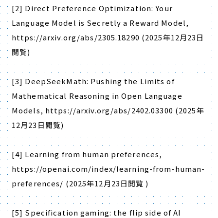
[2] Direct Preference Optimization: Your
Language Model is Secretly a Reward Model,
https://arxiv.org/abs/2305.18290 (2025
年
12
月
23
日
閲覧
)
[3] DeepSeekMath: Pushing the Limits of
Mathematical Reasoning in Open Language
Models, https://arxiv.org/abs/2402.03300 (2025
年
12
月
23
日閲覧
)
[4] Learning from human preferences,
https://openai.com/index/learning-from-human-
preferences/ (2025
年
12
月
23
日閲覧
)
[5] Specification gaming: the flip side of AI