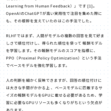
Learning from Human Feedback
）」です
[1]
。
OpenAI
の
ChatGPT
が高い実用性で注目を集めた際に
も、その根幹を支えていたのはこの手法でした。
RLHF
ではまず、人間がモデルの複数の回答を見て好ま
しさで順位付けし、得られた順位を使って 報酬モデル
を学習します。その報酬モデルのスコアを指標に、
PPO
（
Proximal Policy Optimization
）という手法
でベースモデルを強化学習します。
人の判断を細かく反映できますが、回答の順位付けに
は大きな手間がかかる上 、ベースモデルに匹敵するサ
イズの報酬モデルを
GPU
に載せる必要があるため、学
習に必要な
GPU
リソースも多くなりがちという欠点が
あります。