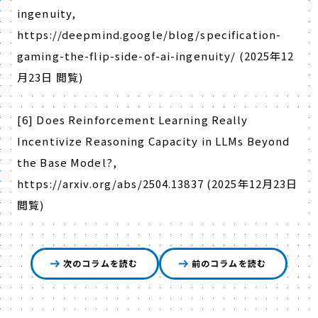
ingenuity,
https://deepmind.google/blog/specification-
gaming-the-flip-side-of-ai-ingenuity/ (2025
年
12
月
23
日 閲覧
)
[6] Does Reinforcement Learning Really
Incentivize Reasoning Capacity in LLMs Beyond
the Base Model?,
https://arxiv.org/abs/2504.13837 (2025
年
12
月
23
日
閲覧
)
次のコラムを読む
前のコラムを読む