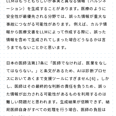
LLM
はもっともらしいが事実と異なる情報（ハルシネ
ーション）を生成することがあります。医療のように
安全性が最優先される分野では、誤った情報が重大な
事故につながる可能性があります。 例えば、カルテ情
報から医療文書を
LLM
によって作成する際に、誤った
情報を含めて生成されてしまった場合どうなるかは言
うまでもないことかと思います。
日本の医師法第
17
条に「医師でなければ、医業をなし
てはならない。」と条文があるため、
AI
は診断プロセ
スにおいてあくまで支援ツールにすぎません
[6]
。しか
し、医師はその最終的な判断の責任を負うため、誤っ
た情報が出力される可能性があるものを利用するのは
難しい問題だと思われます。生成結果が信頼できず、結
局医師自身がすべての処理を行う場合、医師の負担は