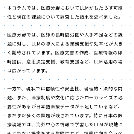
本コラムでは、医療分野において
LLM
がもたらす可能
性と現在の課題について調査した結果を述べました。
医療分野では、医師の長時間労働や人手不足などの課
題に対し、
LLM
の導入による業務支援や効率化が大き
く期待されています。医療文書の作成、医療情報の即
時提供、意思決定支援、教育支援など、
LLM
活用の場
は広がっています。
一方で、現状では信頼性や安全性、倫理的・法的な問
題、また、医療制度や文化に応じたローカライズの必
要性があるが日本語医療データが不足しているなど、
まだまだ多くの課題が残されています。特に日本の医
療現場では、海外中心の情報で学習した
LLM
が現地に
そぐわない提案をする危険性など、慎重に向き合うべ