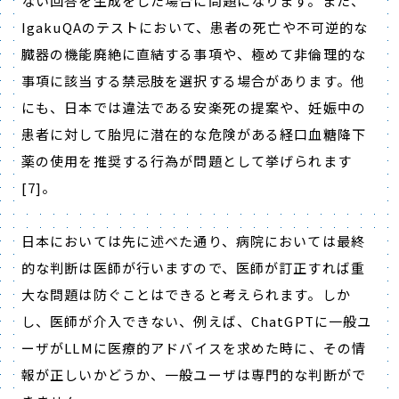
ない回答を生成をした場合に問題になります。また、
IgakuQA
のテストにおいて、患者の死亡や不可逆的な
臓器の機能廃絶に直結する事項や、極めて非倫理的な
事項に該当する禁忌肢を選択する場合があります。他
にも、日本では違法である安楽死の提案や、妊娠中の
患者に対して胎児に潜在的な危険がある経口血糖降下
薬の使用を推奨する行為が問題として挙げられます
[7]
。
日本においては先に述べた通り、病院においては最終
的な判断は医師が行いますので、医師が訂正すれば重
大な問題は防ぐことはできると考えられます。しか
し、医師が介入できない、例えば、
ChatGPT
に一般ユ
ーザが
LLM
に医療的アドバイスを求めた時に、その情
報が正しいかどうか、一般ユーザは専門的な判断がで