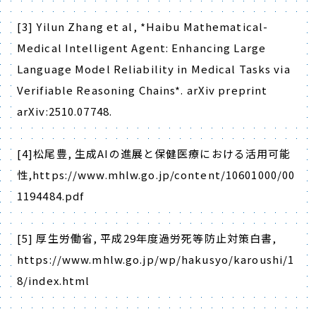
[3] Yilun Zhang et al,
*Haibu Mathematical-
Medical Intelligent Agent: Enhancing Large
Language Model Reliability in Medical Tasks via
Verifiable Reasoning Chains*
. arXiv preprint
arXiv:2510.07748.
[4]
松尾豊
,
生成
AI
の進展と保健医療における活用可能
性
,https://www.mhlw.go.jp/content/10601000/00
1194484.pdf
[5]
厚生労働省
,
平成
29
年度過労死等防止対策白書
,
https://www.mhlw.go.jp/wp/hakusyo/karoushi/1
8/index.html