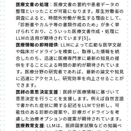
医療文書の処理
：医療文書の要約や患者データの
整理といったことが可能になります。厚生労働省の
調査によると、時間外労働が発生する理由として、
「診断書やカルテ等の書類作成のため」が多く挙
げられており、こういった医療文書作成・処理に
LLM
の活用が期待されています
[5]
。
医療情報の即時提供
: LLMによって広範な医学文献
や臨床ガイドラインを検索し、取得した情報を統
合したのち、迅速に医療専門家に最新の知見の提
供をすることによる時間の節約が期待されていま
す。医療分野の研究者であれば、最新の論文や知見
に迅速にアクセスし、研究効率を向上させることが
できます。
医師の意思決定支援
：医師が医療情報に基づいて
意思決定を行うことを支援します。例えば自然言語
で書かれた症状に関する記述をLLMで分析し、可
能性のある診断の提案や、診療ガイドラインを考
慮した治療オプションの提案が期待されています。
医療教育支援
: LLMは、医師国家試験などの知識ベ