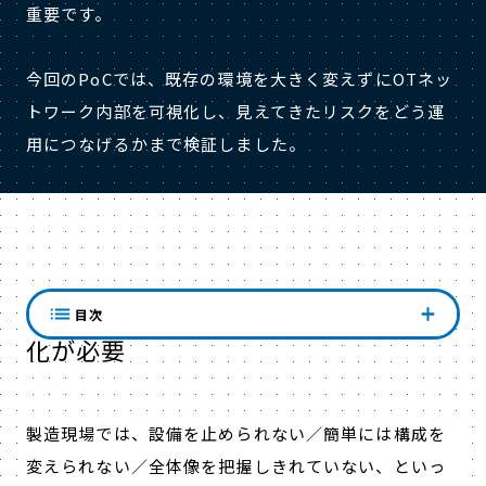
重要です。
今回のPoCでは、既存の環境を大きく変えずにOTネッ
トワーク内部を可視化し、見えてきたリスクをどう運
用につなげるかまで検証しました。
1．止められない工場では、まず可視
目次
化が必要
製造現場では、設備を止められない／簡単には構成を
変えられない／全体像を把握しきれていない、といっ