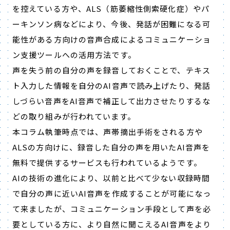
を控えている方や、ALS（筋萎縮性側索硬化症）やパ
ーキンソン病などにより、今後、発話が困難になる可
能性がある方向けの音声合成によるコミュニケーショ
ン支援ツールへの活用方法です。
声を失う前の自分の声を録音しておくことで、テキス
ト入力した情報を自分のAI音声で読み上げたり、発話
しづらい音声をAI音声で補正して出力させたりするな
どの取り組みが行われています。
本コラム執筆時点では、声帯摘出手術をされる方や
ALSの方向けに、録音した自分の声を用いたAI音声を
無料で提供するサービスも行われているようです。
AIの技術の進化により、以前と比べて少ない収録時間
で自分の声に近いAI音声を作成することが可能になっ
て来ましたが、コミュニケーション手段として声を必
要としている方に、より自然に聞こえるAI音声をより