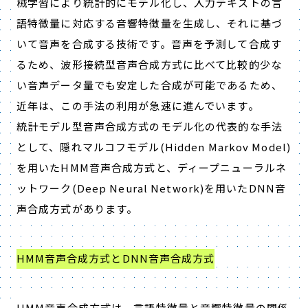
械学習により統計的にモデル化し、入力テキストの言
語特徴量に対応する音響特徴量を生成し、それに基づ
いて音声を合成する技術です。音声を予測して合成す
るため、波形接続型音声合成方式に比べて比較的少な
い音声データ量でも安定した合成が可能であるため、
近年は、この手法の利用が急速に進んでいます。
統計モデル型音声合成方式のモデル化の代表的な手法
として、隠れマルコフモデル(Hidden Markov Model)
を用いたHMM音声合成方式と、ディープニューラルネ
ットワーク(Deep Neural Network)を用いたDNN音
声合成方式があります。
HMM音声合成方式とDNN音声合成方式
HMM音声合成方式は、言語特徴量と音響特徴量の関係