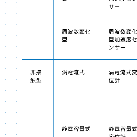
サー
周波数変化
周波数変
型
型加速度
ンサー
非接
渦電流式
渦電流式
触型
位計
静電容量式
静電容量
変位計