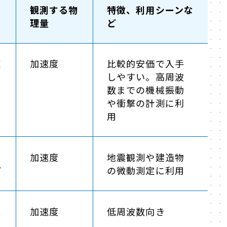
、
観測する物
特徴、利用シーンな
理量
ど
速
加速度
比較的安価で入手
ア
しやすい。高周波
数までの機械振動
や衝撃の計測に利
用
ピ
加速度
地震観測や建造物
プ
の微動測定に利用
式
加速度
低周波数向き
ン