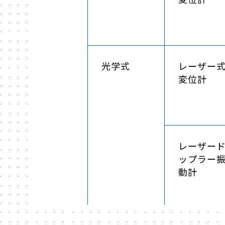
光学式
レーザー
変位計
レーザー
ップラー
動計