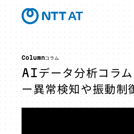
Column
コラム
AIデータ分析コラム
ー異常検知や振動制