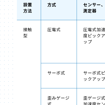
設置
方式
センサー
方法
測定器
接触
圧電式
圧電式加
型
度ピック
ップ
サーボ式
サーボ式
ックアッ
歪みゲージ
歪ゲージ
式
加速度セ