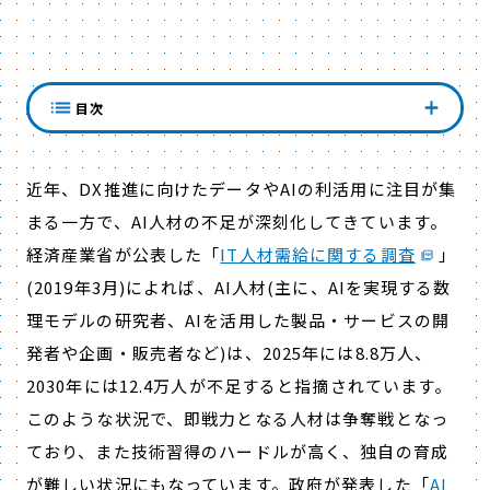
AI人材不足の現状
目次
近年、DX推進に向けたデータやAIの利活用に注目が集
まる一方で、AI人材の不足が深刻化してきています。
経済産業省が公表した「
IT人材需給に関する調査
」
(2019年3月)によれば、AI人材(主に、AIを実現する数
理モデルの研究者、AIを活用した製品・サービスの開
発者や企画・販売者など)は、2025年には8.8万人、
2030年には12.4万人が不足すると指摘されています。
このような状況で、即戦力となる人材は争奪戦となっ
ており、また技術習得のハードルが高く、独自の育成
が難しい状況にもなっています。政府が発表した「
AI