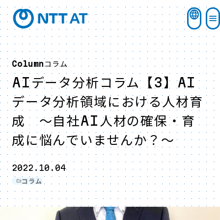
コラム
Column
AIデータ分析コラム【3】AI
データ分析領域における人材育
成 ～自社AI人材の確保・育
成に悩んでいませんか？～
2022.10.04
コラム