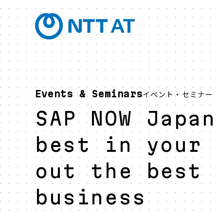
Events & Seminars
イベント・セミナー
SAP NOW Japan
best in your 
out the best 
business