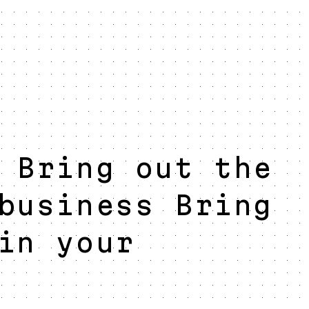
 Bring out the
business Bring
in your