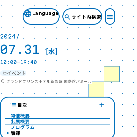
Language
サイト内検索
2024/
07.31
[水]
10:00-19:40
イベント
グランドプリンスホテル新高輪 国際館パミール
目次
開催概要
出展概要
プログラム
講師