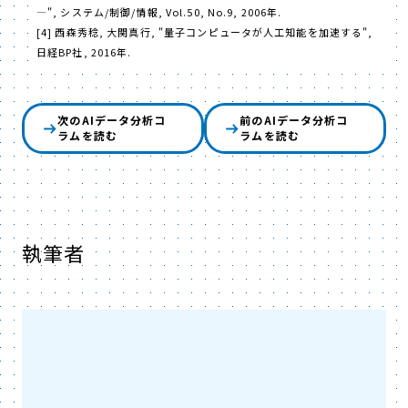
―", システム/制御/情報, Vol.50, No.9, 2006年.
[4] 西森秀稔, 大関真行, "量子コンピュータが人工知能を加速する",
日経BP社, 2016年.
次のAIデータ分析コ
前のAIデータ分析コ
ラムを読む
ラムを読む
執筆者