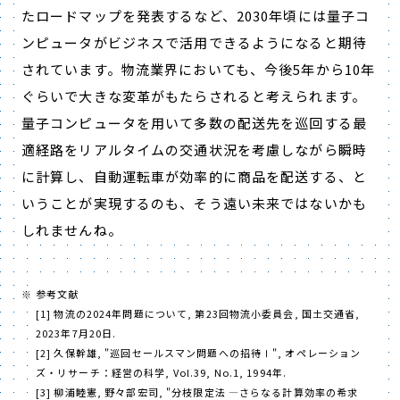
たロードマップを発表するなど、2030年頃には量子コ
ンピュータがビジネスで活用できるようになると期待
されています。物流業界においても、今後5年から10年
ぐらいで大きな変革がもたらされると考えられます。
量子コンピュータを用いて多数の配送先を巡回する最
適経路をリアルタイムの交通状況を考慮しながら瞬時
に計算し、自動運転車が効率的に商品を配送する、と
いうことが実現するのも、そう遠い未来ではないかも
しれませんね。
参考文献
[1] 物流の2024年問題について, 第23回物流小委員会, 国土交通省,
2023年7月20日.
[2] 久保幹雄, "巡回セールスマン問題への招待Ⅰ", オペレーション
ズ・リサーチ：経営の科学, Vol.39, No.1, 1994年.
[3] 柳浦睦憲, 野々部宏司, "分枝限定法 ―さらなる計算効率の希求