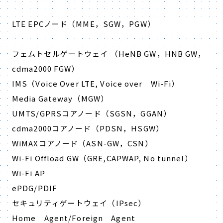
LTE EPCノード（MME，SGW，PGW）
フェムトセルゲートウェイ （HeNB GW，HNB GW，
cdma2000 FGW）
IMS（Voice Over LTE, Voice over Wi-Fi）
Media Gateway（MGW）
UMTS/GPRSコアノード（SGSN，GGAN）
cdma2000コアノード（PDSN，HSGW）
WiMAXコアノード（ASN-GW，CSN）
Wi-Fi Offload GW（GRE,CAPWAP, No tunnel）
Wi-Fi AP
ePDG/PDIF
セキュリティゲートウェイ（IPsec）
Home Agent/Foreign Agent