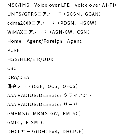
MSC/IMS（Voice over LTE，Voice over Wi-Fi）
UMTS/GPRSコアノード（SGSN，GGAN）
cdma2000コアノード（PDSN，HSGW）
WiMAXコアノード（ASN-GW，CSN）
Home Agent/Foreign Agent
PCRF
HSS/HLR/EIR/UDR
CBC
DRA/DEA
課金ノード(CGF，OCS，OFCS）
AAA RADIUS/Diameter クライアント
AAA RADIUS/Diameter サーバ
eMBMS(e-MBMS-GW，BM-SC）
GMLC，E-SMLC
DHCPサーバ(DHCPv4，DHCPv6）