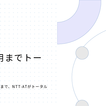
用までトー
で、NTT-ATがトータル