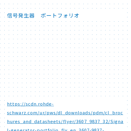
信号発生器 ポートフォリオ
https://scdn.rohde-
schwarz.com/ur/pws/dl_downloads/pdm/cl_broc
hures_and_datasheets/flyer/3607_9837_32/Signa
l-generator-portfolio_fly_en_3607-9837-