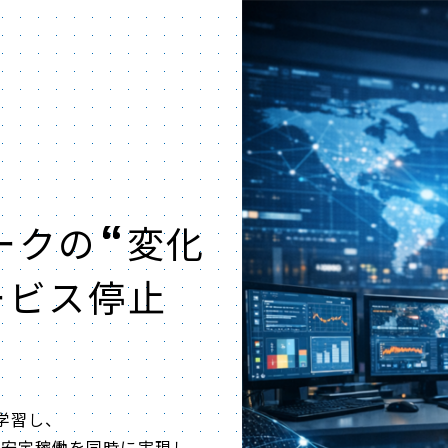
ークの“変化
ービス停止
学習し、
と安定稼働を同時に実現し