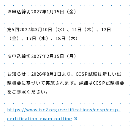
※申込締切
2027
年
1
月
15
日（金）
第
5
回
2027
年
3
月
10
日（水）、
11
日（木）、
12
日
（金）、
17
日（水）、
18
日（木）
※申込締切
2027
年
2
月
15
日（月）
お知らせ：
2026
年
8
月
1
日より、
CCSP
試験は新しい試
験概要に基づいて実施されます。詳細は
CCSP
試験概要
をご参照ください。
https://www.isc2.org/certifications/ccsp/ccsp-
certification-exam-outline