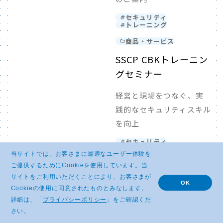
セキュリティ
トレーニング
商品・サービス
SSCP CBKトレーニン
グセミナー
経営と現場をつなぐ、実
践的なセキュリティスキル
を向上
セキュリティ
トレーニング
当サイトでは、お客さまに最適なユーザー体験を
商品・サービス
ご提供するためにCookieを使用しています。当
サイトをご利用いただくことにより、お客さまが
CCSP 公式問題集
OK
Cookieの使用に同意されたものとみなします。
詳細は、「
プライバシーポリシー
」をご確認くだ
850問の問題を収録した唯
さい。
一の日本語版公式問題集