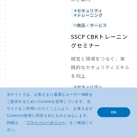
セキュリティ
トレーニング
商品・サービス
SSCP CBKトレーニン
グセミナー
経営と現場をつなぐ、実
践的なセキュリティスキル
を向上
セキュリティ
トレーニング
当サイトでは、お客さまに最適なユーザー体験を
商品・サービス
ご提供するためにCookieを使用しています。当
サイトをご利用いただくことにより、お客さまが
CCSP 公式問題集
OK
Cookieの使用に同意されたものとみなします。
詳細は、「
プライバシーポリシー
」をご確認くだ
850問の問題を収録した唯
さい。
一の日本語版公式問題集