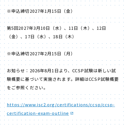
※申込締切
2027
年
1
月
15
日（金）
第
5
回
2027
年
3
月
10
日（水）、
11
日（木）、
12
日
（金）、
17
日（水）、
18
日（木）
※申込締切
2027
年
2
月
15
日（月）
お知らせ：
2026
年
8
月
1
日より、
CCSP
試験は新しい試
験概要に基づいて実施されます。詳細は
CCSP
試験概要
をご参照ください。
https://www.isc2.org/certifications/ccsp/ccsp-
certification-exam-outline