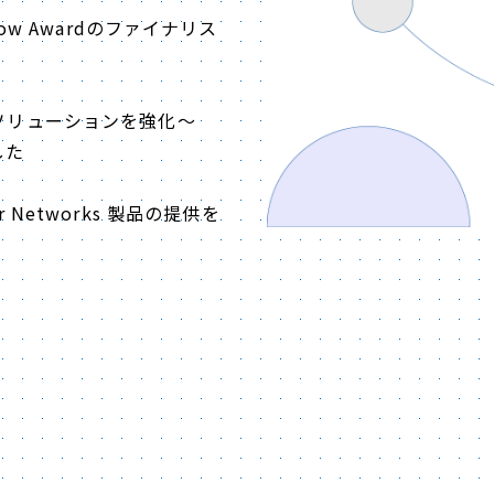
f Show Awardのファイナリス
対策ソリューションを強化～
した
r Networks 製品の提供を
ン