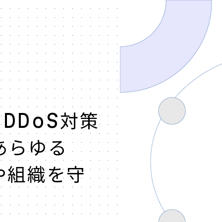
 DDoS対策
あらゆる
や組織を守