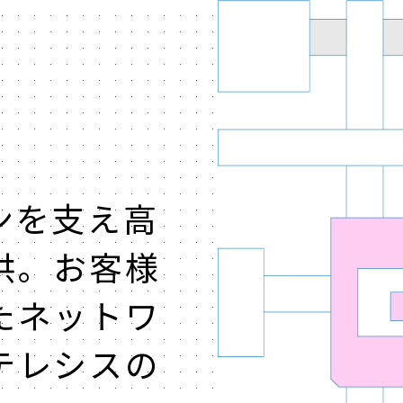
ンを支え高
供。お客様
たネットワ
テレシスの