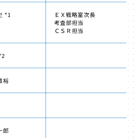
 *1
ＥＸ戦略室次長
考査部担当
ＣＳＲ担当
*2
雅裕
一郎