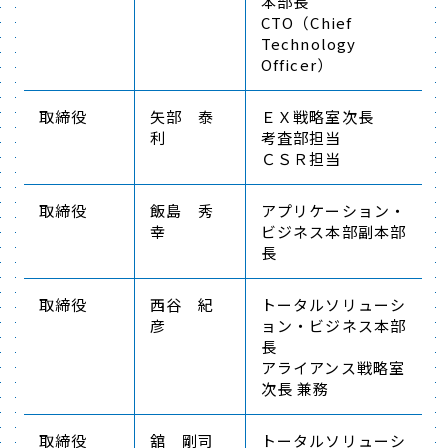
本部長
CTO（Chief
Technology
Officer）
取締役
矢部 泰
ＥＸ戦略室次長
利
考査部担当
ＣＳＲ担当
取締役
飯島 秀
アプリケーション・
幸
ビジネス本部副本部
長
取締役
西谷 紀
トータルソリューシ
彦
ョン・ビジネス本部
長
アライアンス戦略室
次長 兼務
取締役
舘 剛司
トータルソリューシ