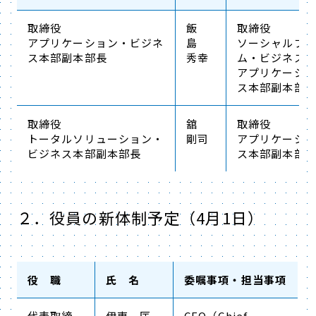
取締役
飯
取締役
アプリケーション・ビジネ
島
ソーシャルプ
ス本部副本部長
秀幸
ム・ビジネス
アプリケーシ
ス本部副本部
取締役
舘
取締役
トータルソリューション・
剛司
アプリケーシ
ビジネス本部副本部長
ス本部副本部
２．役員の新体制予定（4月1日）
役 職
氏 名
委嘱事項・担当事項
代表取締
伊東 匡
CEO（Chief