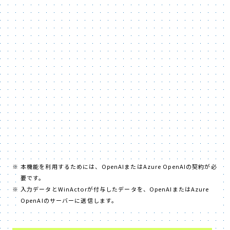
本機能を利用するためには、OpenAIまたはAzure OpenAIの契約が必
要です。
入力データとWinActorが付与したデータを、OpenAIまたはAzure
OpenAIのサーバーに送信します。