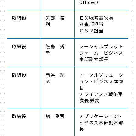
Officer）
取締役
矢部 泰
ＥＸ戦略室次長
利
考査部担当
ＣＳＲ担当
取締役
飯島 秀
ソーシャルプラット
幸
フォーム・ビジネス
本部副本部長
取締役
西谷 紀
トータルソリューシ
彦
ョン・ビジネス本部
長
アライアンス戦略室
次長 兼務
取締役
舘 剛司
アプリケーション・
ビジネス本部副本部
長