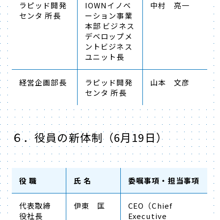
ラピッド開発
IOWNイノベ
中村 亮一
センタ 所長
ーション事業
本部 ビジネス
デベロップメ
ントビジネス
ユニット長
経営企画部長
ラピッド開発
山本 文彦
センタ 所長
６．役員の新体制（6月19日）
役 職
氏 名
委嘱事項・担当事項
代表取締
伊東 匡
CEO（Chief
役社長
Executive