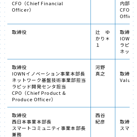
CFO（Chief Financial
内部統
Officer）
CFO（Ch
Office
取締役
辻 ゆ
取締役
かり＊
IOW
１
ラピッ
ネット
取締役
河野
IOWNイノベーション事業本部長
真之
取締役
ネットワーク基盤技術事業部担当
Value
ラピッド開発センタ担当
CPO（Chief Product &
Produce Officer）
取締役
西谷
西日本事業本部長
紀彦
取締役
スマートコミュニティ事業本部長
スマー
兼務