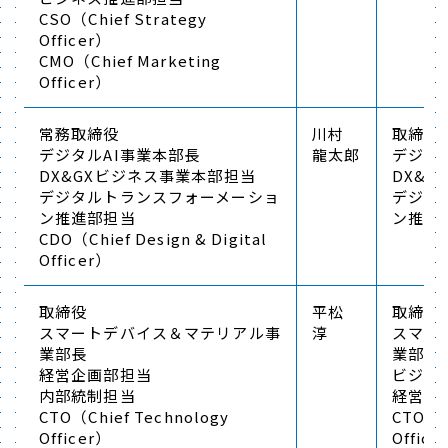
CSO（Chief Strategy
Officer）
CMO（Chief Marketing
Officer）
常務取締役
川村
取締役
デジタルAI事業本部長
龍太郎
デジタ
DX&GXビジネス事業本部担当
DX&
デジタルトランスフォーメーショ
デジタ
ン推進部担当
ン推進
CDO（Chief Design & Digital
Officer）
取締役
平松
取締役
スマートデバイス＆マテリアル事
淳
スマー
業部長
業部長
経営企画部担当
ビジネ
内部統制担当
経営企
CTO（Chief Technology
CTO（C
Officer）
Office