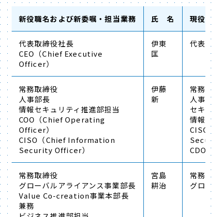
新役職名および新委嘱・担当業務
氏 名
現役職
代表取締役社長
伊東
代表取
CEO（Chief Executive
匡
Officer）
常務取締役
伊藤
常務取
人事部長
新
人事部
情報セキュリティ推進部担当
セキュ
COO（Chief Operating
情報セ
Officer）
CISO（C
CISO（Chief Information
Securi
Security Officer）
CDO（Ch
常務取締役
宮島
常務取
グローバルアライアンス事業部長
耕治
グロー
Value Co-creation事業本部長
兼務
ビジネス推進部担当