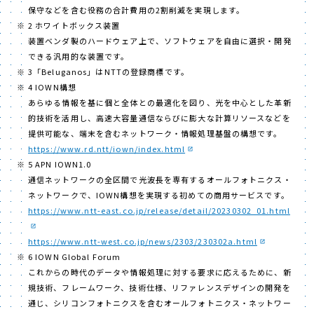
保守などを含む役務の合計費用の2割削減を実現します。
2 ホワイトボックス装置
装置ベンダ製のハードウェア上で、ソフトウェアを自由に選択・開発
できる汎用的な装置です。
3「Beluganos」はNTTの登録商標です。
4 IOWN構想
あらゆる情報を基に個と全体との最適化を図り、光を中心とした革新
的技術を活用し、高速大容量通信ならびに膨大な計算リソースなどを
提供可能な、端末を含むネットワーク・情報処理基盤の構想です。
https://www.rd.ntt/iown/index.html
5 APN IOWN1.0
通信ネットワークの全区間で光波長を専有するオールフォトニクス・
ネットワークで、IOWN構想を実現する初めての商用サービスです。
https://www.ntt-east.co.jp/release/detail/20230302_01.html
https://www.ntt-west.co.jp/news/2303/230302a.html
6 IOWN Global Forum
これからの時代のデータや情報処理に対する要求に応えるために、新
規技術、フレームワーク、技術仕様、リファレンスデザインの開発を
通じ、シリコンフォトニクスを含むオールフォトニクス・ネットワー