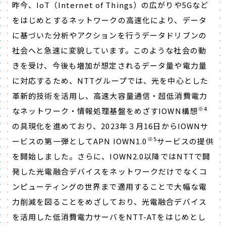
昨今、IoT（Internet of Things）の広がりや5Gなど
をはじめとするネットワークの高速化により、データ
に基づいた分析やアクションを行うデータドリブンの
社会へと急速に変貌しています。このような社会の動
きを受け、今後も増加が想定されるデータ量や電力量
に対応するため、NTTグループでは、光を中心とした
革新的技術を活用し、高速大容量通信・超低消費電力
※4
なネットワーク・情報処理基盤をめざすIOWN構想
の具現化を進めており、2023年３月16日からIOWNサ
※5
ービスの第一弾としてAPN IOWN1.0
サービスの提供
を開始しました。さらに、IOWN2.0以降ではNTTで開
発した光電融合デバイスをネットワークだけでなくコ
ンピューティングの世界まで適用することで大幅な電
力削減を図ることをめざしており、光電融合デバイス
を活用した低消費電力サーバをNTT-ATをはじめとし