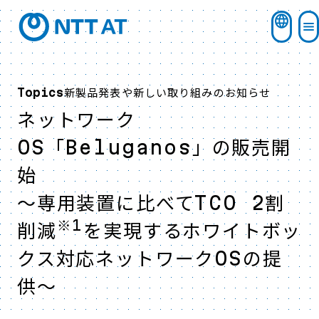
新製品発表や新しい取り組みのお知らせ
Topics
ネットワーク
OS「Beluganos」の販売開
始
～専用装置に比べてTCO 2割
※1
削減
を実現するホワイトボッ
クス対応ネットワークOSの提
供～