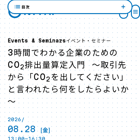
目次
イベント・セミナー
Events & Seminars
3時間でわかる企業のための
CO
排出量算定入門 ～取引先
2
から「CO
を出してください」
2
と言われたら何をしたらよいか
～
2026/
08.28
[金]
13:00-16:30