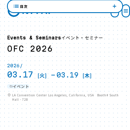
目次
イベント・セミナー
Events & Seminars
OFC 2026
2026/
03.17
-
03.19
[火]
[木]
イベント
LA Convention Center Los Angeles, California, USA Booth# South
Hall - 728