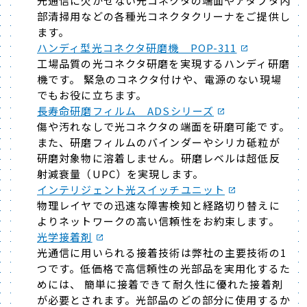
光通信に欠かせない光コネクタの端面やアダプタ内
部清掃用などの各種光コネクタクリーナをご提供し
ます。
ハンディ型光コネクタ研磨機 POP-311
工場品質の光コネクタ研磨を実現するハンディ研磨
機です。 緊急のコネクタ付けや、電源のない現場
でもお役に立ちます。
長寿命研磨フィルム ADSシリーズ
傷や汚れなしで光コネクタの端面を研磨可能です。
また、研磨フィルムのバインダーやシリカ砥粒が
研磨対象物に溶着しません。研磨レベルは超低反
射減衰量（UPC）を実現します。
インテリジェント光スイッチユニット
物理レイヤでの迅速な障害検知と経路切り替えに
よりネットワークの高い信頼性をお約束します。
光学接着剤
光通信に用いられる接着技術は弊社の主要技術の1
つです。低価格で高信頼性の光部品を実用化するた
めには、 簡単に接着できて耐久性に優れた接着剤
が必要とされます。光部品のどの部分に使用するか