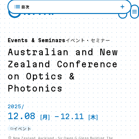
目次
イベント・セミナー
Events & Seminars
Australian and New
Zealand Conference
on Optics &
Photonics
2025/
12.08
-
12.11
[月]
[木]
イベント
New Zealand, Auckland - Sir Owen G.Glenn Building, The