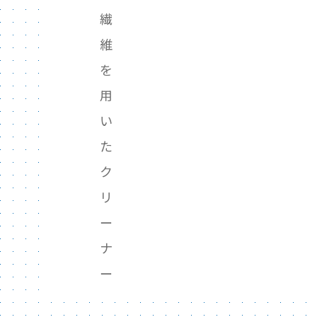
繊
維
を
用
い
た
ク
リ
ー
ナ
ー