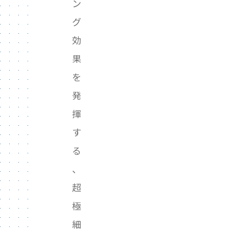
ン
グ
効
果
を
発
揮
す
る
、
超
極
細