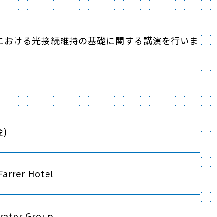
ネクタにおける光接続維持の基礎に関する講演を行いま
金)
Farrer Hotel
rator Group