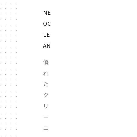
NE
OC
LE
AN
優
れ
た
ク
リ
ー
ニ