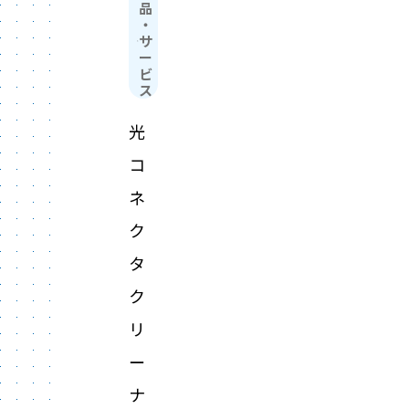
品
・
サ
ー
ビ
ス
光
コ
ネ
ク
タ
ク
リ
ー
ナ