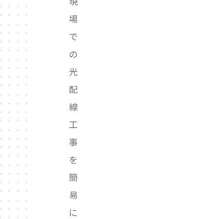
現
場
で
の
光
配
線
工
事
を
簡
易
に