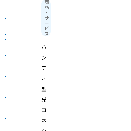
商
品
・
サ
ー
ビ
ス
ハ
ン
デ
ィ
型
光
コ
ネ