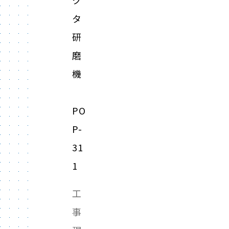
ク
タ
研
磨
機
PO
P-
31
1
工
事