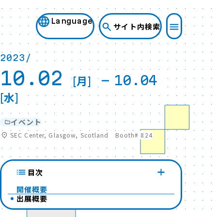
Language
サイト内検索
2023/
10.02
[月]
-
10.04
[水]
イベント
SEC Center, Glasgow, Scotland Booth# 824
目次
開催概要
出展概要