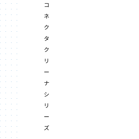
コ
ネ
ク
タ
ク
リ
ー
ナ
シ
リ
ー
ズ