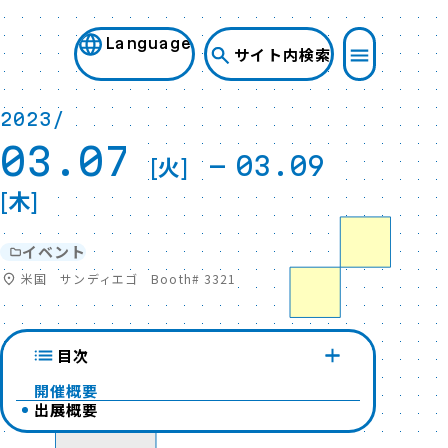
Language
サイト内検索
2023/
03.07
[火]
-
03.09
[木]
イベント
米国 サンディエゴ Booth# 3321
目次
開催概要
出展概要