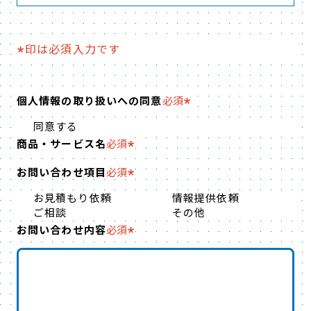
お問い合わせ先：
お問い合わせフォーム
印は必須入力です
*
個人情報の利用目的
お問い合わせの際にいただいた、お客さまのお
個人情報の取り扱いへの同意
必須
名前、メールアドレスなどの個人情報（その他
ご記入いただいた内容のうち個人情報に該当す
同意する
商品・サービス名
必須
るものを含む）は、ご意見・ご要望・お問い合
わせ等への対応という目的の範囲内にて利用い
お問い合わせ項目
必須
たします。
お見積もり依頼
情報提供依頼
ご相談
その他
個人情報の第三者提供について
お問い合わせ内容
必須
各種サービスに関するご要望、お問い合わせ
等、担当部署からの回答が必要となる場合は、
ご入力いただいた情報を転送させていただく場