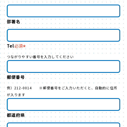
ライバシーポリシー」（
https://www.ntt-
at.co.jp/guide/privacy/
）をご確認いただ
部署名
き、プライバシーポリシーに関するお問い合わ
せフォームよりご連絡ください。
Tel
個人情報の提供の任意性について
必須
つながりやすい番号を入力してください
お問い合わせの際、個人情報のご提供はお客様
の任意に基づきます。なお、必要となる個人情
報が確認できない場合は、お問い合わせ内容に
郵便番号
ご対応しかねる場合がございます。
例）212-0014 ※郵便番号をご入力いただくと、自動的に住所
が入ります
インフォマティブデータの取扱い
インフォマティブデータ（＝CookieやWebビー
都道府県
コン等、本人が容易に知覚できない方法により