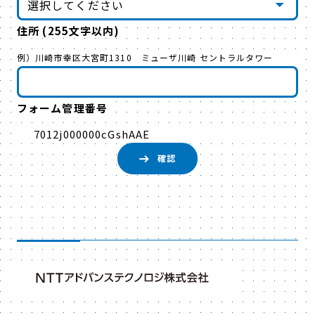
取得する情報）の取扱方針については、当社HP
住所
(
255文字以内
)
上の「プライバシーポリシー」
（
https://www.ntt-at.co.jp/guide/privacy/
例）川崎市幸区大宮町1310 ミューザ川崎 セントラルタワー
）をご確認ください。
フォーム管理番号
7012j000000cGshAAE