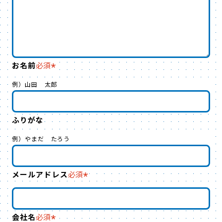
合がございますのであらかじめご了承願いま
す。なお、法令等に基づく正当な理由がある場
合を除き、お客さまの同意なく取得した個人情
報を第三者へ提供することはありません。
お名前
必須
個人情報の取扱いの委託について
例）山田 太郎
取得した個人情報の取扱いの全部、又は一部
ふりがな
を、利用目的の範囲内で委託する場合がござい
ます。
例）やまだ たろう
個人情報の開示、訂正、追加または削
メールアドレス
必須
除、利用停止等の申出等について
個人情報の開示、訂正、追加又は削除、利用停
止等の申出等につきましては、当社HP上の「プ
会社名
必須